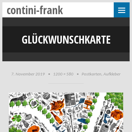
contini-frank
GLÜCKWUNSCHKARTE
7. November 2019
•
1200 × 580
•
Postkarten, Aufkleber