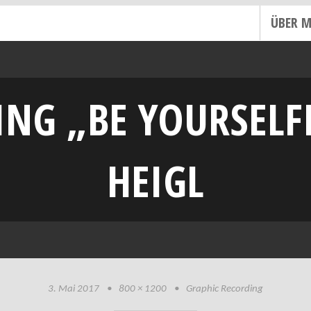
ÜBER M
NG „BE YOURSELFI
HEIGL
3. Mai 2017
•
800 × 1200
•
Graphic Recording