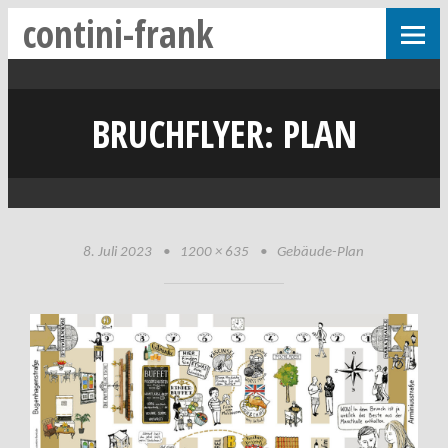
contini-frank
BRUCHFLYER: PLAN
8. Juli 2023
•
1200 × 635
•
Gebäude-Plan